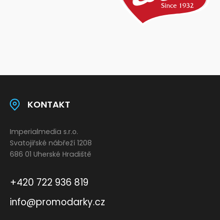
KONTAKT
Imperialmedia s.r.o.
Svatojiřské nábřeží 1208
686 01 Uherské Hradiště
+420 722 936 819
info@promodarky.cz