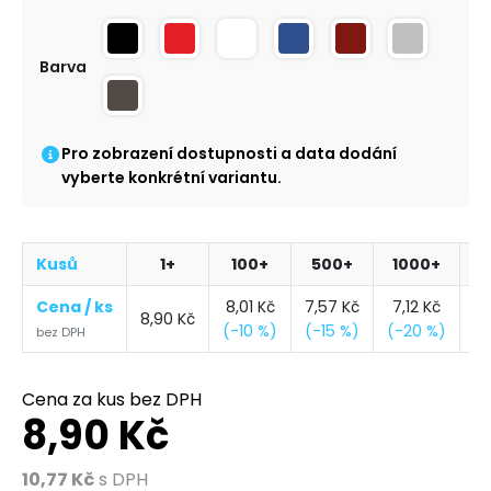
Alternative:
Barva
Pro zobrazení dostupnosti a data dodání
vyberte konkrétní variantu.
Kusů
1+
100+
500+
1000+
6
Cena / ks
8,01
Kč
7,57
Kč
7,12
Kč
6
8,90
Kč
(-10 %)
(-15 %)
(-20 %)
(-
bez DPH
Cena za kus bez DPH
8,90 Kč
10,77 Kč
s DPH