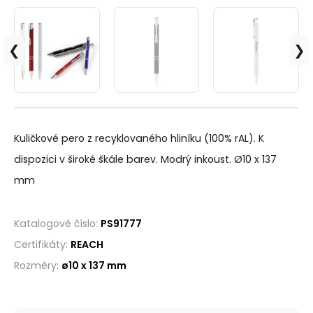
❮
❯
Produktové video
Kuličkové pero z recyklovaného hliníku (100% rAL). K
Přehrát
dispozici v široké škále barev. Modrý inkoust. Ø10 x 137
mm
Katalogové číslo:
PS91777
Certifikáty:
REACH
Rozměry:
ø10 x 137 mm