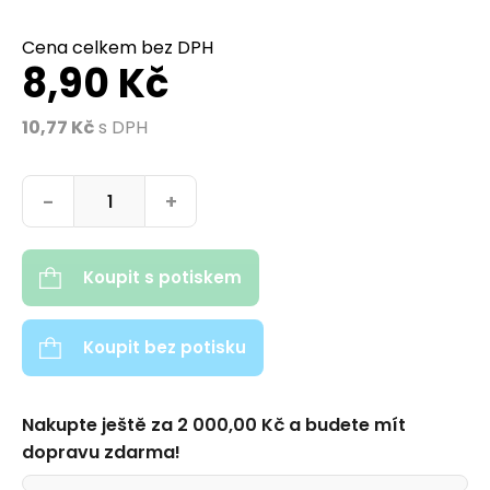
Cena celkem bez DPH
8,90 Kč
10,77 Kč
s DPH
RE-BETA. Kuličkové pero z recyklovaného hliníku (100% rAL) m
-
+
Koupit s potiskem
Koupit bez potisku
Nakupte ještě za
2 000,00
Kč
a budete mít
dopravu zdarma!